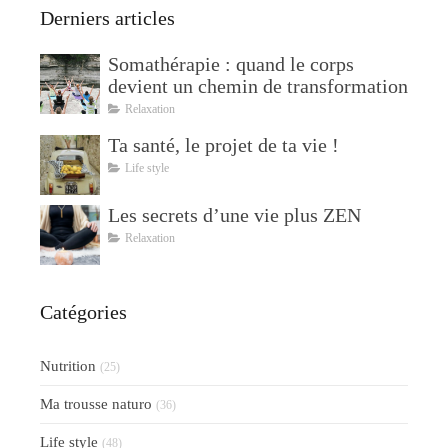
Derniers articles
Somathérapie : quand le corps
devient un chemin de transformation
Relaxation
Ta santé, le projet de ta vie !
Life style
Les secrets d’une vie plus ZEN
Relaxation
Catégories
Nutrition
(25)
Ma trousse naturo
(36)
Life style
(48)