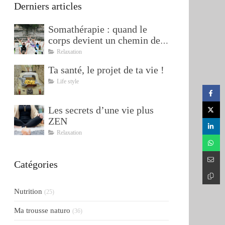
Derniers articles
Somathérapie : quand le
corps devient un chemin de
transformation
Relaxation
Ta santé, le projet de ta vie !
Life style
Les secrets d’une vie plus
ZEN
Relaxation
Catégories
Nutrition
(25)
Ma trousse naturo
(36)