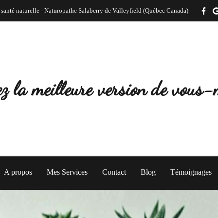
 santé naturelle - Naturopathe Salaberry de Valleyfield (Québec Canada)
z la meilleure version de vous
A propos
Mes Services
Contact
Blog
Témoignages