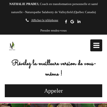
NATHALIE PRADES
, Coach en transformation personnelle et santé
naturelle - Naturopathe Salaberry de Valleyfield (Québec Canada)
Afficher le téléphone
Prendre rendez-vous
Révélez la meilleure version de vous-
même !
Appeler