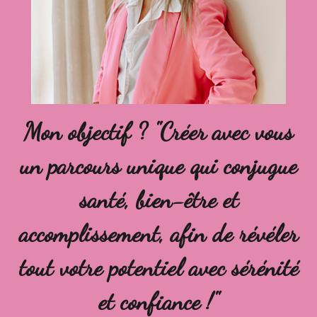
Mon objectif ? "Créer avec vous
un parcours unique qui conjugue
santé, bien-être et
accomplissement, afin de révéler
tout votre potentiel avec sérénité
et confiance !"