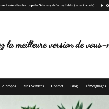
 santé naturelle - Naturopathe Salaberry de Valleyfield (Québec Canada)
z la meilleure version de vous
A propos
Mes Services
Contact
Blog
Témoignages