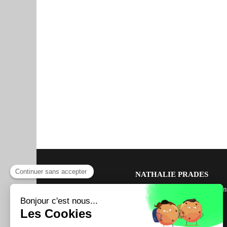
NATHALIE PRADES
Coach exécutive en bien-être et hygièn
vie, Experte en santé naturelle et
transformation personnelle