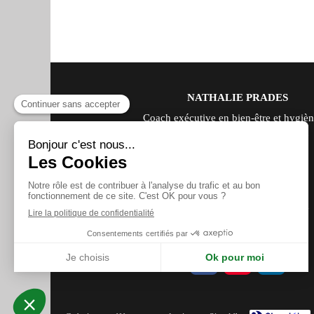
NATHALIE PRADES
Coach exécutive en bien-être et hygièn
vie, Experte en santé naturelle et
transformation personnelle
83 rue Saint Jean Baptiste
J6T 1Z6
Salaberry de Valleyfield
Afficher le téléphone