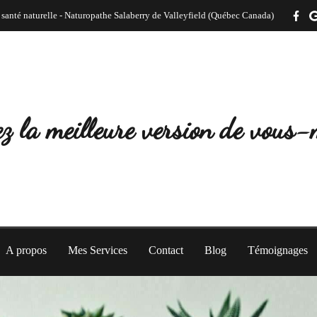
 santé naturelle - Naturopathe Salaberry de Valleyfield (Québec Canada)
z la meilleure version de vous
A propos
Mes Services
Contact
Blog
Témoignages