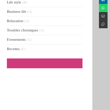
Life style
(48)
Business life
(12)
Relaxation
(13)
Troubles chroniques
(12)
Evenements
(12)
Recettes
(87)