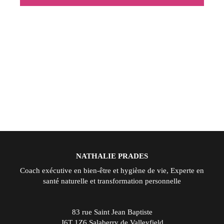
NATHALIE PRADES
Coach exécutive en bien-être et hygiène de vie, Experte en
santé naturelle et transformation personnelle
83 rue Saint Jean Baptiste
J6T 1Z6
Salaberry de Valleyfield