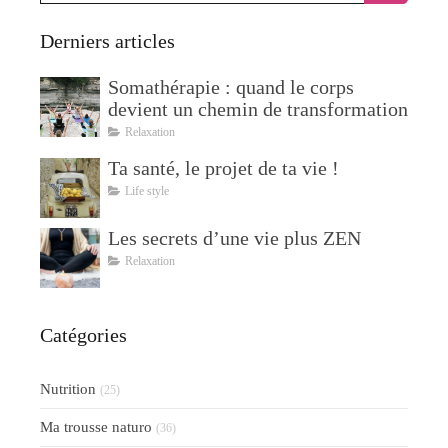
Derniers articles
Somathérapie : quand le corps
devient un chemin de transformation
Relaxation
Ta santé, le projet de ta vie !
Life style
Les secrets d’une vie plus ZEN
Relaxation
Catégories
Nutrition
(25)
Ma trousse naturo
(36)