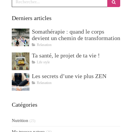
Derniers articles
Somathérapie : quand le corps
devient un chemin de transformation
Relaxation
Ta santé, le projet de ta vie !
Life style
Les secrets d’une vie plus ZEN
Relaxation
Catégories
Nutrition
(25)
Ma trousse naturo
(36)