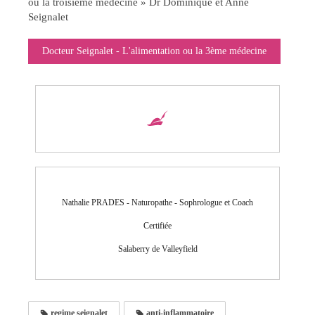
ou la troisième médecine » Dr Dominique et Anne
Seignalet
Docteur Seignalet - L'alimentation ou la 3ème médecine
Nathalie PRADES - Naturopathe - Sophrologue et Coach
Certifiée
Salaberry de Valleyfield
regime seignalet
anti-inflammatoire