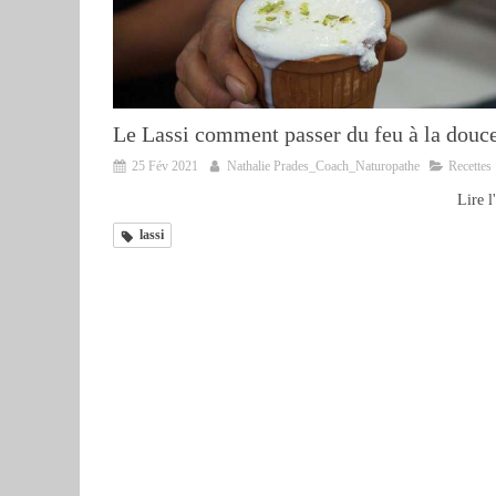
Le Lassi comment passer du feu à la douc
25 Fév 2021
Nathalie Prades_Coach_Naturopathe
Recettes
Lire l'
lassi