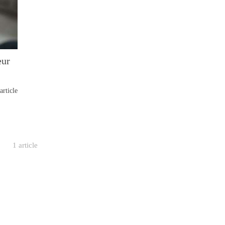
eur
article
1 article