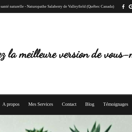
 santé naturelle - Naturopathe Salaberry de Valleyfield (Québec Canada)
z la meilleure version de vous
A propos
Mes Services
Contact
Blog
Témoignages