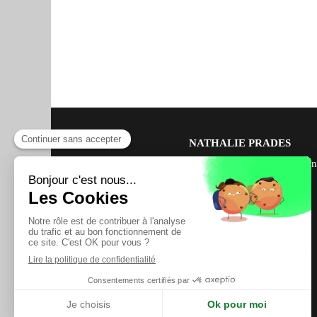
NATHALIE PRADES
Coach exécutive en bien-être et hygièn
vie, Experte en santé naturelle et
transformation personnelle
83 rue Saint Jean Baptiste
J6T 1Z6
Salaberry de Valleyfield
Afficher le téléphone