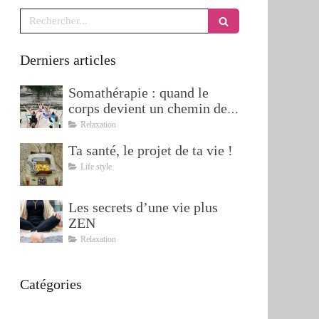
Rechercher
Derniers articles
Somathérapie : quand le
corps devient un chemin de
transformation
Relaxation
Ta santé, le projet de ta vie !
Life style
Les secrets d’une vie plus
ZEN
Relaxation
Catégories