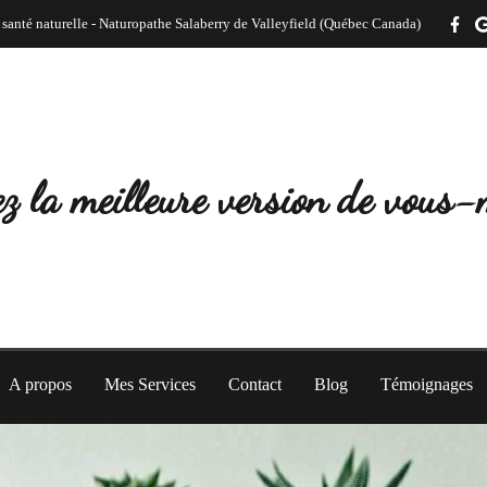
 santé naturelle - Naturopathe Salaberry de Valleyfield (Québec Canada)
z la meilleure version de vous
A propos
Mes Services
Contact
Blog
Témoignages