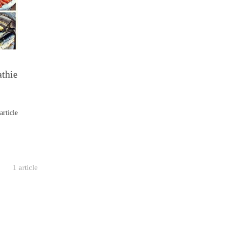
athie
article
1 article