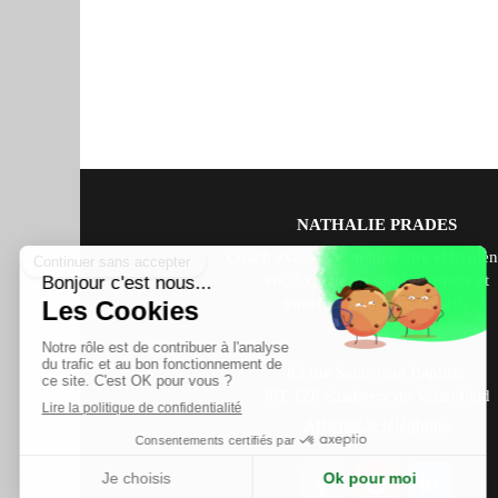
NATHALIE PRADES
Coach exécutive en bien-être et hygièn
vie, Experte en santé naturelle et
transformation personnelle
83 rue Saint Jean Baptiste
J6T 1Z6
Salaberry de Valleyfield
Afficher le téléphone