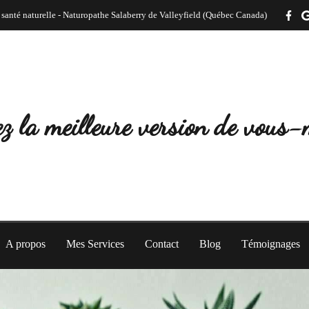
 santé naturelle - Naturopathe Salaberry de Valleyfield (Québec Canada)
z la meilleure version de vous
A propos
Mes Services
Contact
Blog
Témoignages