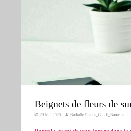
Beignets de fleurs de su
29 Mai 2020
Nathalie Prades_Coach_Naturopathe
Rappel : avant de vous lancer dans la c