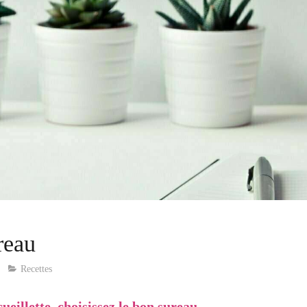
reau
Recettes
ueillette, choisissez le bon sureau