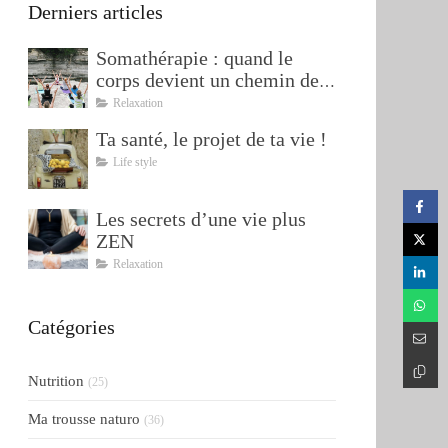
Derniers articles
Somathérapie : quand le
corps devient un chemin de
transformation
Relaxation
Ta santé, le projet de ta vie !
Life style
Les secrets d’une vie plus
ZEN
Relaxation
Catégories
Nutrition
(25)
Ma trousse naturo
(36)