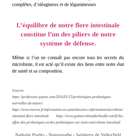
complètes, d’oléagineux et de légumineuses
L’équilibre de notre flore intestinale
constitue l’un des piliers de notre
système de défense.
Même si l’on ne connaît pas encore tous les secrets du
microbiote, il est acté qu’il existe des liens entre notre état
de santé et sa composition.
Sources :
https://professeur-joyeux.com/2016/01/15/prebiotiques-probiotiques-
merveilles-de-nature
/
https://www.inserm.fr/information-en-sante/dossiers-information/microbiote-
intestinal-flore-intestinale https://www.gutmicrobiotaforhealth.com/fr/les-
effets-des-probiotiques-et-des-prebiotiques-sur-notre-microbiote-intestinal/
Nathalie Prades - Naturopathe - Salaberry de Valleyfield