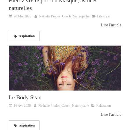
Bien vivre le port du Masque, astuces
naturelles
28 Mai 2020
Nathalie Prades_Coach_Naturopathe
Life style
Lire l'article
respiration
Le Body Scan
16 Avr 2020
Nathalie Prades_Coach_Naturopathe
Relaxation
Lire l'article
respiration